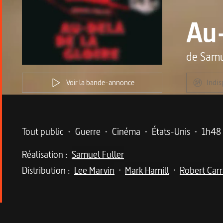
Au-
de
Samu
Voir la bande-annonce
Indis
Metadata du programme
Tout public
•
Guerre
•
Cinéma
•
États-Unis
•
1h48
Réalisation :
Samuel Fuller
Distribution :
Lee Marvin
Mark Hamill
Robert Car
•
•
Description du program
Samuel Fuller tire de sa propre expérience de s