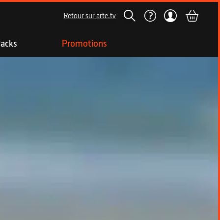
Retour sur arte.tv
acks
Promotions