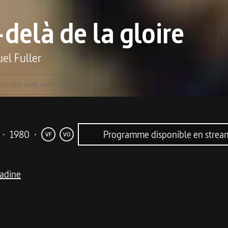
delà de la gloire
el Fuller
ponible dans votre région
•
1980
•
Programme disponible en stre
VF
VO
radine
me
oldat une fable désillusionnée sur l'absurdité de la guerre