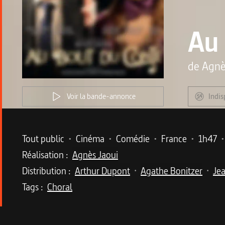
Au 
de
Agnè
Voir la bande-annonce
Indis
Metadata du programme
Tout public
•
Cinéma
•
Comédie
•
France
•
1h47
•
Réalisation :
Agnès Jaoui
Distribution :
Arthur Dupont
Agathe Bonitzer
Jea
•
•
Tags :
Choral
Description du program