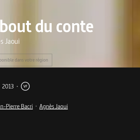
bout du conte
s Jaoui
ponible dans votre région
2013
•
VF
n-Pierre Bacri
Agnès Jaoui
•
me