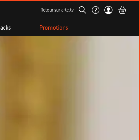
Retour sur arte.tv
acks
Promotions