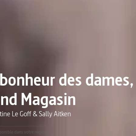
bonheur des dames, 
and Magasin
tine Le Goff
&
Sally Aitken
ponible dans votre région