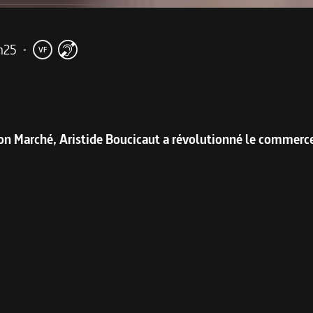
h25
•
VF
me
n Marché, Aristide Boucicaut a révolutionné le commerce
.
alages à perte de vue : en 1869, Aristide Boucicaut entame 
omptueux temple de 50 000 m2 : on n'y vendra plus seulemen
uver un prétexte pour s'échapper du logis où la société les c
 et une foule mélangée. Certaines femmes succombent au po
s. Quant aux vendeuses, elles triment dur, mais grimpent dan
dans Au bonheur des dames.