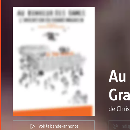
Au 
Gr
de
Chris
Voir la bande-annonce
Indis