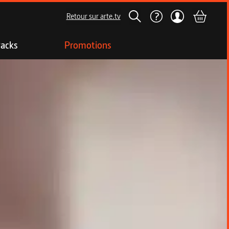
Retour sur arte.tv
acks
Promotions