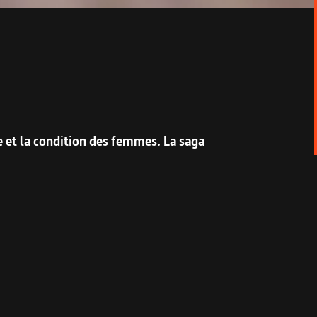
 et la condition des femmes. La saga
un chantier qui va transformer le magasin de
t des objets, mais le désir d'acheter lui-
loître. Il y a là des marchandises de choix,
int de s'endetter ou de devenir cleptomanes.
s l'échelle sociale. Fasciné par ce