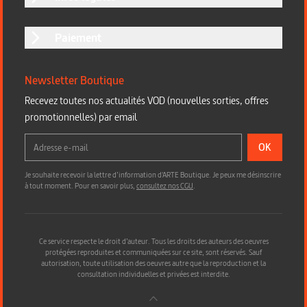
Paiement
Newsletter Boutique
Recevez toutes nos actualités VOD (nouvelles sorties, offres
promotionnelles) par email
OK
Je souhaite recevoir la lettre d’information d'ARTE Boutique. Je peux me désinscrire
à tout moment. Pour en savoir plus,
consultez nos CGU
.
Ce service respecte le droit d’auteur. Tous les droits des auteurs des oeuvres
protégées reproduites et communiquées sur ce site, sont réservés. Sauf
autorisation, toute utilisation des oeuvres autre que la reproduction et la
consultation individuelles et privées est interdite.