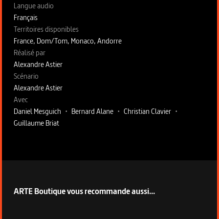
Langue audio
Français
Territoires disponibles
France, Dom/Tom, Monaco, Andorre
Fiche technique section droite
Réalisé par
Alexandre Astier
Scénario
Alexandre Astier
Avec
Daniel Mesguich
•
Bernard Alane
•
Christian Clavier
•
Guillaume Briat
ARTE Boutique vous recommande aussi...