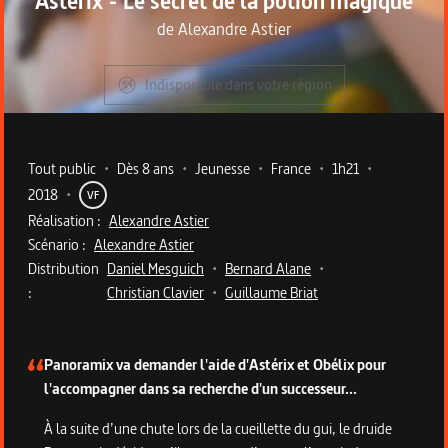
Astérix - Le secret de la potion magique
de
Alexandre Astier
Indisponible dans votre région
Metadata du programme
Tout public
•
Dès 8 ans
•
Jeunesse
•
France
•
1h21
•
2018
•
VF
Réalisation :
Alexandre Astier
Scénario :
Alexandre Astier
Distribution
Daniel Mesguich
•
Bernard Alane
•
:
Christian Clavier
•
Guillaume Briat
Description du programme
Panoramix va demander l'aide d'Astérix et Obélix pour
l'accompagner dans sa recherche d'un successeur...
À la suite d’une chute lors de la cueillette du gui, le druide