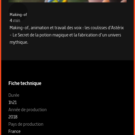
Making-of
4 min
Making-of, animation et travail des voix : les coulisses d’Astérix
- Le Secret de la potion magique et la fabrication d’un univers
mythique.
Informations techniques du programme
Fiche technique
Fiche technique section gauche
Durée
1h21
Année de production
2018
Pays de production
France