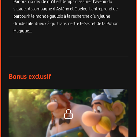
Panoramix décide qu’il est temps d’assurer l’avenir du
village. Accompagné d’Astérix et Obélix, il entreprend de
parcourir le monde gaulois à la recherche d’un jeune
druide talentueux à qui transmettre le Secret de la Potion
Magique…
Bonus du programme
Bonus exclusif