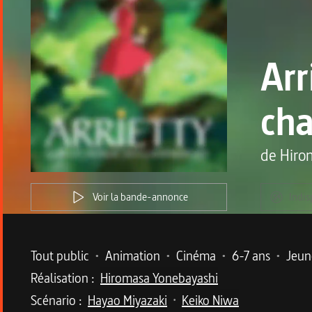
Arr
cha
de
Hiro
Voir la bande-annonce
Indis
Metadata du programme
Tout public
•
Animation
•
Cinéma
•
6-7 ans
•
Jeun
Réalisation :
Hiromasa Yonebayashi
Scénario :
Hayao Miyazaki
Keiko Niwa
•