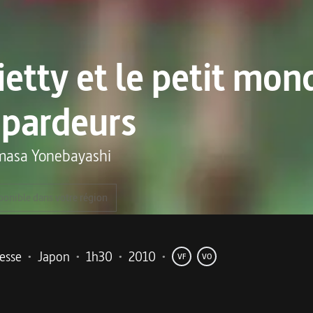
ietty et le petit mon
pardeurs
masa Yonebayashi
ponible dans votre région
esse
•
Japon
•
1h30
•
2010
•
VF
VO