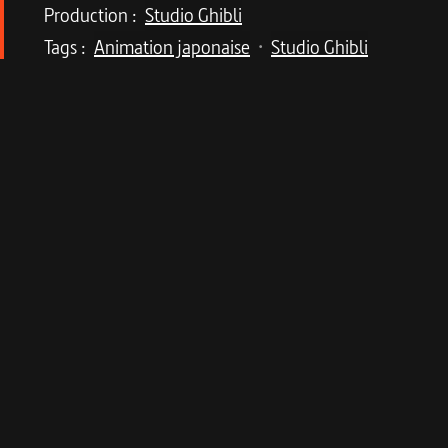
Production :
Studio Ghibli
Tags :
Animation japonaise
Studio Ghibli
•
Description du program
Immersion dans l'univers enchanteur des peti
Dans la banlieue de Tokyo, sous le plancher d’une
Ce sont des Chapardeurs. Arrietty connaît les rè
ne s’en aperçoivent pas. Plus important encore, o
de déménager et de perdre cet univers miniature f
la maison pour se reposer avant une grave opérati
commence une aventure et une amitié que pers