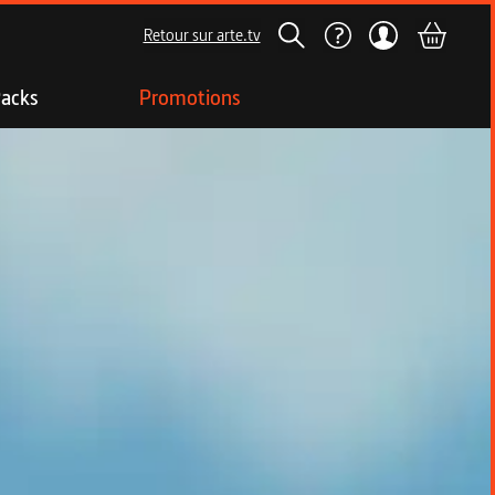
Retour sur arte.tv
acks
Promotions