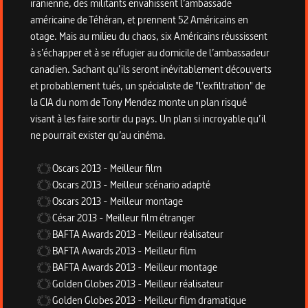
iranienne, des militants envahissent l’ambassade
américaine de Téhéran, et prennent 52 Américains en
otage. Mais au milieu du chaos, six Américains réussissent
à s’échapper et à se réfugier au domicile de l’ambassadeur
canadien. Sachant qu’ils seront inévitablement découverts
et probablement tués, un spécialiste de "l’exfiltration" de
la CIA du nom de Tony Mendez monte un plan risqué
visant à les faire sortir du pays. Un plan si incroyable qu’il
ne pourrait exister qu’au cinéma.
Oscars
2013
-
Meilleur film
Oscars
2013
-
Meilleur scénario adapté
Oscars
2013
-
Meilleur montage
César
2013
-
Meilleur film étranger
BAFTA Awards
2013
-
Meilleur réalisateur
BAFTA Awards
2013
-
Meilleur film
BAFTA Awards
2013
-
Meilleur montage
Golden Globes
2013
-
Meilleur réalisateur
Golden Globes
2013
-
Meilleur film dramatique