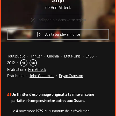
Argo
de
Ben Affleck
Indisponible dans votre région
Voir la bande-annonce
Metadata du programme
Tout public
•
Thriller
•
Cinéma
•
États-Unis
•
1h55
•
2012
•
VF
VO
Réalisation :
Ben Affleck
Distribution :
John Goodman
•
Bryan Cranston
Description du programme
Un thriller d'espionnage original à la mise en scène
parfaite, récompensé entre autres aux Oscars.
Le 4 novembre 1979, au summum de la révolution