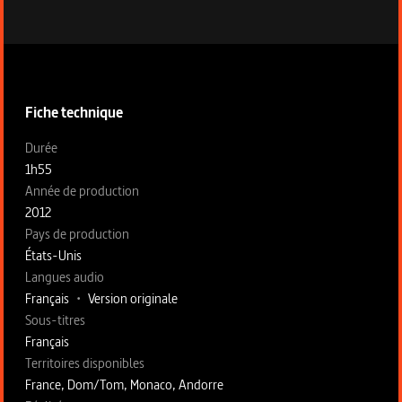
Informations techniques du programme
Fiche technique
Fiche technique section gauche
Durée
1h55
Année de production
2012
Pays de production
États-Unis
Langues audio
Français
•
Version originale
Sous-titres
Français
Territoires disponibles
France, Dom/Tom, Monaco, Andorre