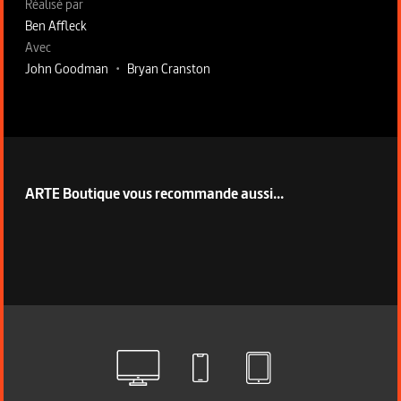
Fiche technique section droite
Réalisé par
Ben Affleck
Avec
John Goodman
•
Bryan Cranston
ARTE Boutique vous recommande aussi...