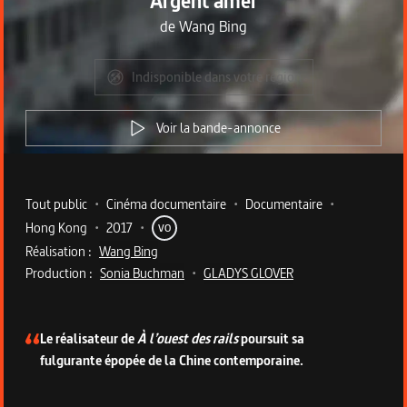
Argent amer
de
Wang Bing
Indisponible dans votre région
Voir la bande-annonce
Metadata du programme
Tout public
•
Cinéma documentaire
•
Documentaire
•
Hong Kong
•
2017
•
VO
Réalisation :
Wang Bing
Production :
Sonia Buchman
•
GLADYS GLOVER
Description du programme
Le réalisateur de
À l’ouest des rails
poursuit sa
fulgurante épopée de la Chine contemporaine.