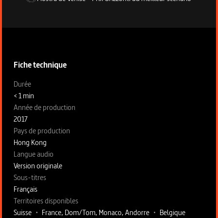
Informations techniques du programme
Fiche technique
Fiche technique section gauche
Durée
< 1 min
Année de production
2017
Pays de production
Hong Kong
Langue audio
Version originale
Sous-titres
Français
Territoires disponibles
Suisse
•
France, Dom/Tom, Monaco, Andorre
•
Belgique