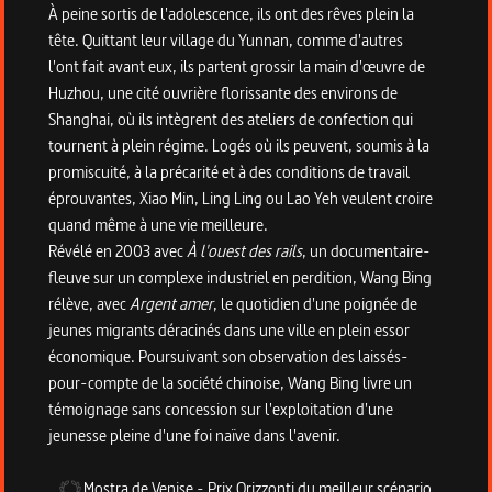
À peine sortis de l'adolescence, ils ont des rêves plein la
tête. Quittant leur village du Yunnan, comme d'autres
l'ont fait avant eux, ils partent grossir la main d'œuvre de
Huzhou, une cité ouvrière florissante des environs de
Shanghai, où ils intègrent des ateliers de confection qui
tournent à plein régime. Logés où ils peuvent, soumis à la
promiscuité, à la précarité et à des conditions de travail
éprouvantes, Xiao Min, Ling Ling ou Lao Yeh veulent croire
quand même à une vie meilleure.
Révélé en 2003 avec
À l'ouest des rails
, un documentaire-
fleuve sur un complexe industriel en perdition, Wang Bing
rélève, avec
Argent amer
, le quotidien d'une poignée de
jeunes migrants déracinés dans une ville en plein essor
économique. Poursuivant son observation des laissés-
pour-compte de la société chinoise, Wang Bing livre un
témoignage sans concession sur l'exploitation d'une
jeunesse pleine d'une foi naïve dans l'avenir.
Mostra de Venise
-
Prix Orizzonti du meilleur scénario