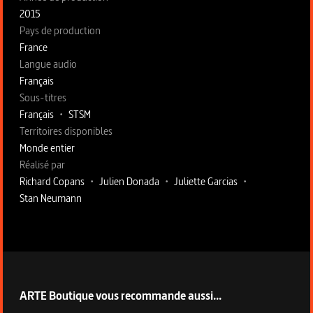
2015
Pays de production
France
Langue audio
Français
Sous-titres
Français
•
STSM
Territoires disponibles
Monde entier
Fiche technique section droite
Réalisé par
Richard Copans
•
Julien Donada
•
Juliette Garcias
•
Stan Neumann
ARTE Boutique vous recommande aussi...