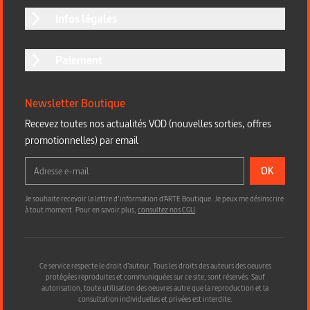
Infos légales
Paiement
Newsletter Boutique
Recevez toutes nos actualités VOD (nouvelles sorties, offres
promotionnelles) par email
OK
Je souhaite recevoir la lettre d’information d'ARTE Boutique. Je peux me désinscrire
à tout moment. Pour en savoir plus,
consultez nos CGU
.
Ce service respecte le droit d’auteur. Tous les droits des auteurs des oeuvres
protégées reproduites et communiquées sur ce site, sont réservés. Sauf
autorisation, toute utilisation des oeuvres autre que la reproduction et la
consultation individuelles et privées est interdite.