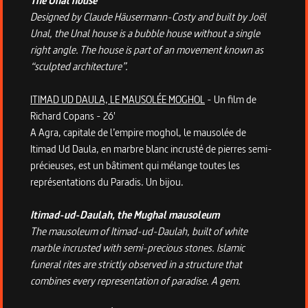
The Unal house
Designed by Claude Häusermann-Costy and built by Joël
Unal, the Unal house is a bubble house without a single
right angle. The house is part of an movement known as
“sculpted architecture”.
ITIMAD UD DAULA, LE MAUSOLÉE MOGHOL
- Un film de
Richard Copans - 26'
A Agra, capitale de l’empire moghol, le mausolée de
Itimad Ud Daula, en marbre blanc incrusté de pierres semi-
précieuses, est un bâtiment qui mélange toutes les
représentations du Paradis. Un bijou.
Itimad-ud-Daulah, the Mughal mausoleum
The mausoleum of Itimad-ud-Daulah, built of white
marble incrusted with semi-precious stones. Islamic
funeral rites are strictly observed in a structure that
combines every representation of paradise. A gem.