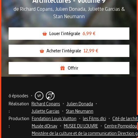
Architectures - Volume 9
de
Richard Copans
,
Julien Donada
,
Juliette Garcias
&
Stan Neumann
Louer l'intégrale
6,99 €
Acheter l'intégrale
12,99 €
Offrir
Metadata du programme
6 épisodes
•
VF
Réalisation
Richard Copans
•
Julien Donada
•
:
Juliette Garcias
•
Stan Neumann
Production
Fondation Louis Vuitton
•
les Films dIci
•
Cité de larch
:
Musée dOrsay
•
MUSEE DU LOUVRE
•
Centre Pompidou
Ministère de la culture et de la communication Direction 