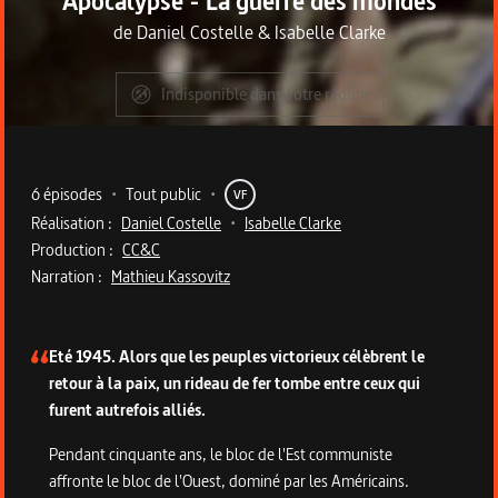
Apocalypse - La guerre des mondes
de
Daniel Costelle
&
Isabelle Clarke
Indisponible dans votre région
Metadata du programme
6 épisodes
•
Tout public
•
VF
Réalisation :
Daniel Costelle
•
Isabelle Clarke
Production :
CC&C
Narration :
Mathieu Kassovitz
Description de la série
Eté 1945. Alors que les peuples victorieux célèbrent le
retour à la paix, un rideau de fer tombe entre ceux qui
furent autrefois alliés.
Pendant cinquante ans, le bloc de l'Est communiste
affronte le bloc de l'Ouest, dominé par les Américains.