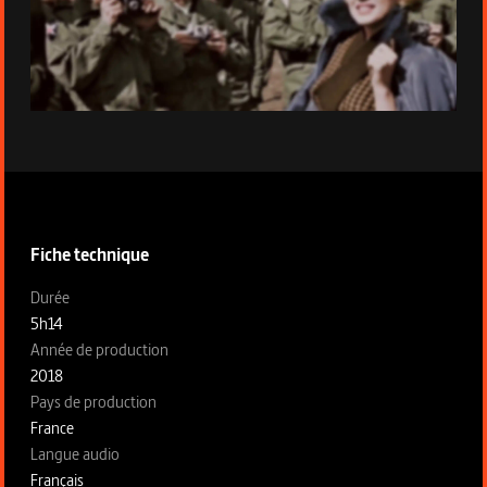
Épisode 6 - L’Abîme (1963-1991)
Informations techniques de la série
Fiche technique
Fiche technique section gauche
Durée
5h14
Année de production
2018
Pays de production
France
Langue audio
Français