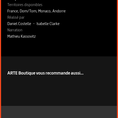
Territoires disponibles
France, Dom/Tom, Monaco, Andorre
Fiche technique section droite
Réalisé par
Daniel Costelle
•
Isabelle Clarke
Narration
Mathieu Kassovitz
ARTE Boutique vous recommande aussi...