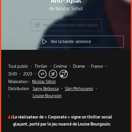
Anti-Squat
de
Nicolas Silhol
Indisponible dans votre région
Voir la bande-annonce
Metadata du programme
Tout public
•
Thriller
•
Cinéma
•
Drame
•
France
•
1h30
•
2023
•
VF
Réalisation :
Nicolas Silhol
Distribution
Samy Belkessa
•
Sâm Mirhosseini
•
:
Louise Bourgoin
Description du programme
Le réalisateur de « Corporate » signe un thriller social
glaçant, porté par le jeu nuancé de Louise Bourgouin.