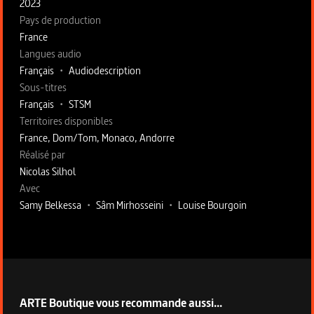
2023
Pays de production
France
Langues audio
Français
•
Audiodescription
Sous-titres
Français
•
STSM
Territoires disponibles
France, Dom/Tom, Monaco, Andorre
Fiche technique section droite
Réalisé par
Nicolas Silhol
Avec
Samy Belkessa
•
Sâm Mirhosseini
•
Louise Bourgoin
ARTE Boutique vous recommande aussi...