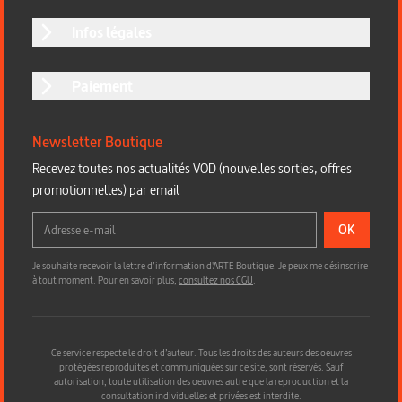
Infos légales
Paiement
Newsletter Boutique
Recevez toutes nos actualités VOD (nouvelles sorties, offres
promotionnelles) par email
OK
Je souhaite recevoir la lettre d’information d'ARTE Boutique. Je peux me désinscrire
à tout moment. Pour en savoir plus,
consultez nos CGU
.
Ce service respecte le droit d’auteur. Tous les droits des auteurs des oeuvres
protégées reproduites et communiquées sur ce site, sont réservés. Sauf
autorisation, toute utilisation des oeuvres autre que la reproduction et la
consultation individuelles et privées est interdite.