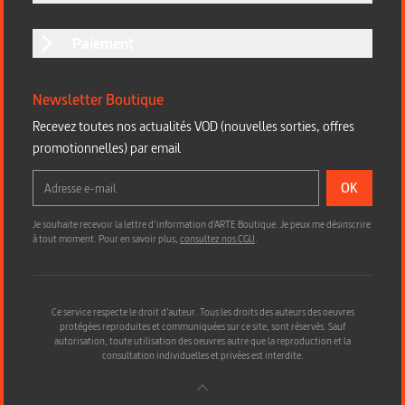
Paiement
Newsletter Boutique
Recevez toutes nos actualités VOD (nouvelles sorties, offres
promotionnelles) par email
OK
Je souhaite recevoir la lettre d’information d'ARTE Boutique. Je peux me désinscrire
à tout moment. Pour en savoir plus,
consultez nos CGU
.
Ce service respecte le droit d’auteur. Tous les droits des auteurs des oeuvres
protégées reproduites et communiquées sur ce site, sont réservés. Sauf
autorisation, toute utilisation des oeuvres autre que la reproduction et la
consultation individuelles et privées est interdite.