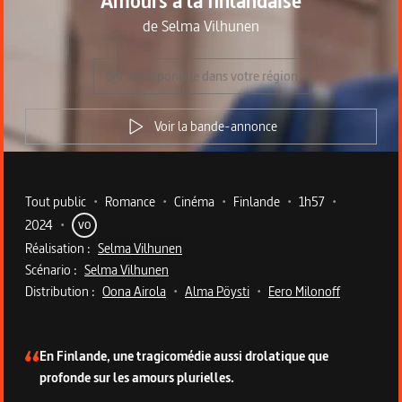
Amours à la finlandaise
de
Selma Vilhunen
Indisponible dans votre région
Voir la bande-annonce
Metadata du programme
Tout public
•
Romance
•
Cinéma
•
Finlande
•
1h57
•
2024
•
VO
Réalisation :
Selma Vilhunen
Scénario :
Selma Vilhunen
Distribution :
Oona Airola
•
Alma Pöysti
•
Eero Milonoff
Description du programme
En Finlande, une tragicomédie aussi drolatique que
profonde sur les amours plurielles.