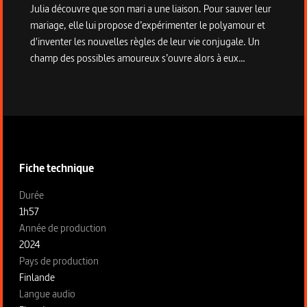
Julia découvre que son mari a une liaison. Pour sauver leur
mariage, elle lui propose d’expérimenter le polyamour et
d'inventer les nouvelles règles de leur vie conjugale. Un
champ des possibles amoureux s’ouvre alors à eux…
Informations techniques du programme
Fiche technique
Fiche technique section gauche
Durée
1h57
Année de production
2024
Pays de production
Finlande
Langue audio