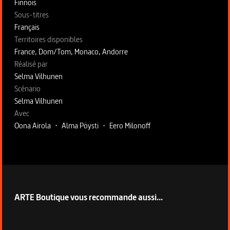
Finnois
Sous-titres
Français
Territoires disponibles
France, Dom/Tom, Monaco, Andorre
Fiche technique section droite
Réalisé par
Selma Vilhunen
Scénario
Selma Vilhunen
Avec
Oona Airola
•
Alma Pöysti
•
Eero Milonoff
ARTE Boutique vous recommande aussi...