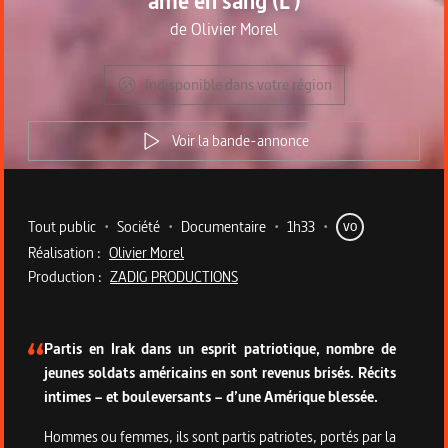
âme en sang (L')
de
Olivier Morel
Indisponible dans votre région
Voir la bande-annonce
Metadata du programme
Tout public
•
Société
•
Documentaire
•
1h33
•
VO
Réalisation :
Olivier Morel
Production :
ZADIG PRODUCTIONS
Description du programme
Partis en Irak dans un esprit patriotique, nombre de
jeunes soldats américains en sont revenus brisés. Récits
intimes – et bouleversants – d’une Amérique blessée.
Hommes ou femmes, ils sont partis patriotes, portés par la