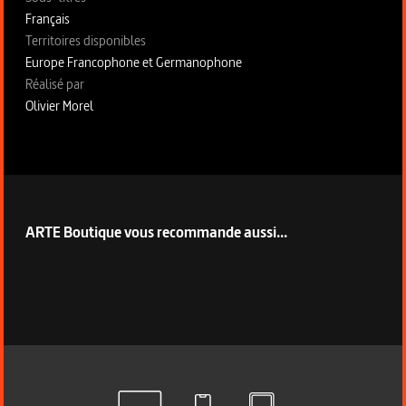
Français
Territoires disponibles
Europe Francophone et Germanophone
Fiche technique section droite
Réalisé par
Olivier Morel
ARTE Boutique vous recommande aussi...