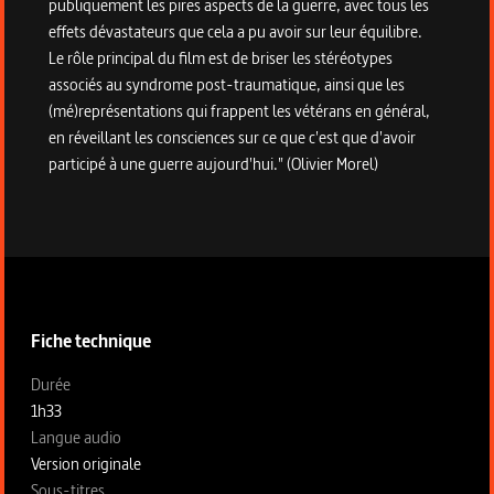
publiquement les pires aspects de la guerre, avec tous les
effets dévastateurs que cela a pu avoir sur leur équilibre.
Le rôle principal du film est de briser les stéréotypes
associés au syndrome post-traumatique, ainsi que les
(mé)représentations qui frappent les vétérans en général,
en réveillant les consciences sur ce que c'est que d'avoir
participé à une guerre aujourd'hui." (Olivier Morel)
Informations techniques du programme
Fiche technique
Fiche technique section gauche
Durée
1h33
Langue audio
Version originale
Sous-titres