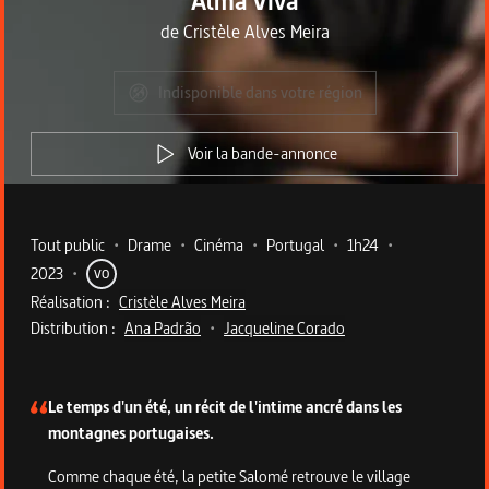
Alma Viva
de
Cristèle Alves Meira
Indisponible dans votre région
Voir la bande-annonce
Metadata du programme
Tout public
•
Drame
•
Cinéma
•
Portugal
•
1h24
•
2023
•
VO
Réalisation :
Cristèle Alves Meira
Distribution :
Ana Padrão
•
Jacqueline Corado
Description du programme
Le temps d'un été, un récit de l'intime ancré dans les
montagnes portugaises.
Comme chaque été, la petite Salomé retrouve le village