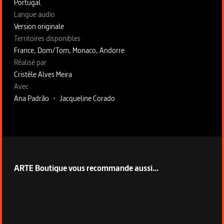
Portugal
Langue audio
Version originale
Territoires disponibles
France, Dom/Tom, Monaco, Andorre
Fiche technique section droite
Réalisé par
Cristèle Alves Meira
Avec
Ana Padrão
•
Jacqueline Corado
ARTE Boutique vous recommande aussi...