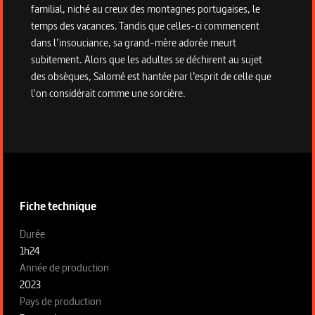
familial, niché au creux des montagnes portugaises, le
temps des vacances. Tandis que celles-ci commencent
dans l’insouciance, sa grand-mère adorée meurt
subitement. Alors que les adultes se déchirent au sujet
des obsèques, Salomé est hantée par l’esprit de celle que
l'on considérait comme une sorcière.
Informations techniques du programme
Fiche technique
Fiche technique section gauche
Durée
1h24
Année de production
2023
Pays de production