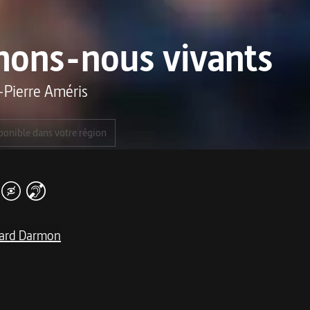
mons-nous vivants
-Pierre Améris
ponible dans votre région
ard Darmon
me