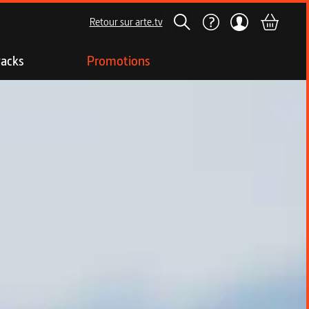
Retour sur arte.tv
acks
Promotions