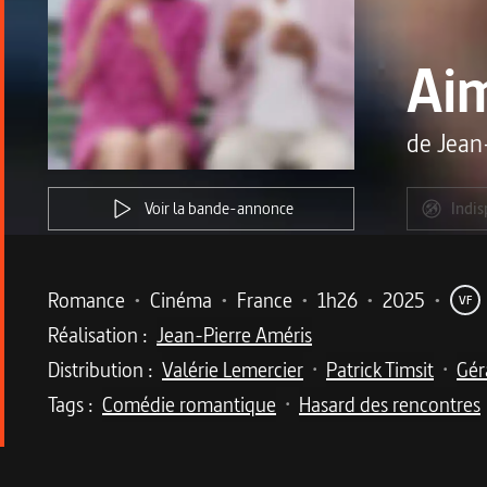
Ai
de
Jean
Voir la bande-annonce
Indis
Metadata du programme
Romance
•
Cinéma
•
France
•
1h26
•
2025
•
VF
Réalisation :
Jean-Pierre Améris
Distribution :
Valérie Lemercier
Patrick Timsit
Gér
•
•
Tags :
Comédie romantique
Hasard des rencontres
•
Description du program