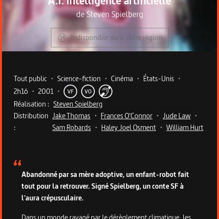
A.I. Intelligence artificielle
de
Steven Spielberg
Indisponible dans votre région
Metadata du programme
Tout public
•
Science-fiction
•
Cinéma
•
États-Unis
•
2h16
•
2001
•
VF
VO
Réalisation :
Steven Spielberg
Distribution
Jake Thomas
•
Frances O'Connor
•
Jude Law
•
:
Sam Robards
•
Haley Joel Osment
•
William Hurt
Description du programme
Abandonné par sa mère adoptive, un enfant-robot fait
tout pour la retrouver. Signé Spielberg, un conte SF à
l'aura crépusculaire.
Dans un monde ravagé par le dérèglement climatique, les