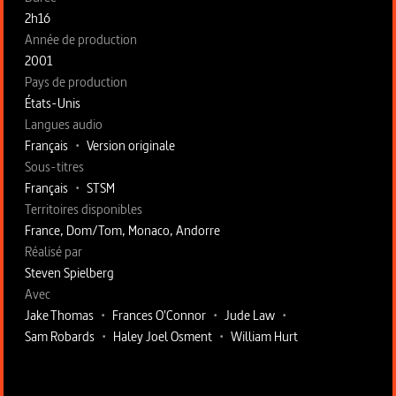
2h16
Année de production
2001
Pays de production
États-Unis
Langues audio
Français
•
Version originale
Sous-titres
Français
•
STSM
Territoires disponibles
France, Dom/Tom, Monaco, Andorre
Fiche technique section droite
Réalisé par
Steven Spielberg
Avec
Jake Thomas
•
Frances O'Connor
•
Jude Law
•
Sam Robards
•
Haley Joel Osment
•
William Hurt