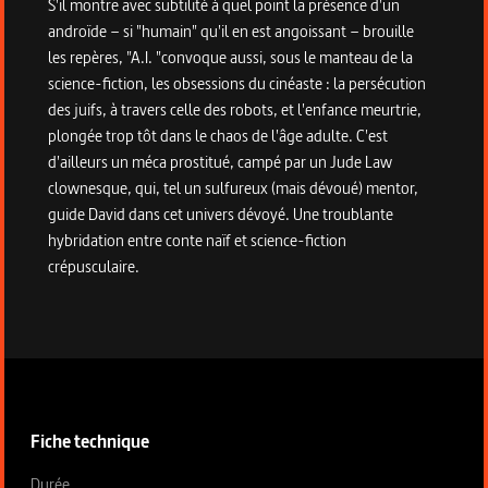
S'il montre avec subtilité à quel point la présence d'un
androïde – si "humain" qu'il en est angoissant – brouille
les repères, "A.I. "convoque aussi, sous le manteau de la
science-fiction, les obsessions du cinéaste : la persécution
des juifs, à travers celle des robots, et l'enfance meurtrie,
plongée trop tôt dans le chaos de l'âge adulte. C'est
d'ailleurs un méca prostitué, campé par un Jude Law
clownesque, qui, tel un sulfureux (mais dévoué) mentor,
guide David dans cet univers dévoyé. Une troublante
hybridation entre conte naïf et science-fiction
crépusculaire.
Informations techniques du programme
Fiche technique
Fiche technique section gauche
Durée