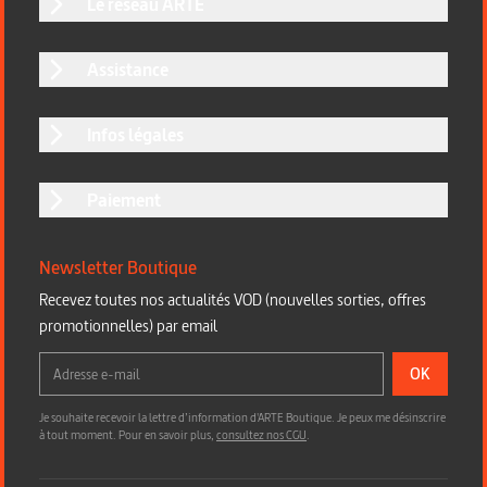
Le réseau ARTE
Assistance
Infos légales
Paiement
Newsletter Boutique
Recevez toutes nos actualités VOD (nouvelles sorties, offres
promotionnelles) par email
OK
Je souhaite recevoir la lettre d’information d'ARTE Boutique. Je peux me désinscrire
à tout moment. Pour en savoir plus,
consultez nos CGU
.