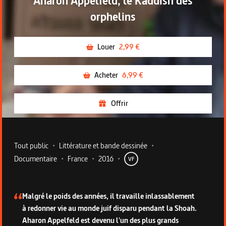
Aharon Appelfeld, le Kaddish des
orphelins
Louer
2,99 €
Acheter
6,99 €
Offrir
Metadata du programme
Tout public
•
Littérature et bande dessinée
•
Documentaire
•
France
•
2016
•
VF
Description du programme
Malgré le poids des années, il travaille inlassablement
à redonner vie au monde juif disparu pendant la Shoah.
Aharon Appelfeld est devenu l'un des plus grands