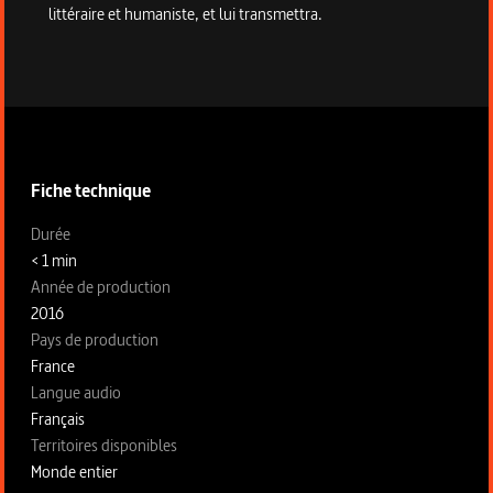
littéraire et humaniste, et lui transmettra.
Informations techniques du programme
Fiche technique
Fiche technique section gauche
Durée
< 1 min
Année de production
2016
Pays de production
France
Langue audio
Français
Territoires disponibles
Monde entier