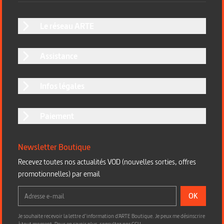
Le réseau ARTE
Assistance
Infos légales
Paiement
Newsletter Boutique
Recevez toutes nos actualités VOD (nouvelles sorties, offres
promotionnelles) par email
OK
Je souhaite recevoir la lettre d’information d'ARTE Boutique. Je peux me désinscrire