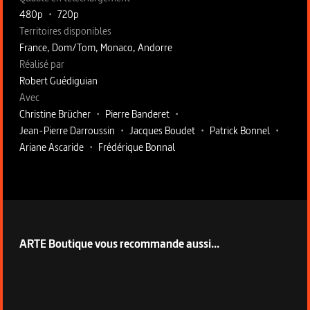
480p
•
720p
Territoires disponibles
France, Dom/Tom, Monaco, Andorre
Fiche technique section droite
Réalisé par
Robert Guédiguian
Avec
Christine Brücher
•
Pierre Banderet
•
Jean-Pierre Darroussin
•
Jacques Boudet
•
Patrick Bonnel
•
Ariane Ascaride
•
Frédérique Bonnal
ARTE Boutique vous recommande aussi...