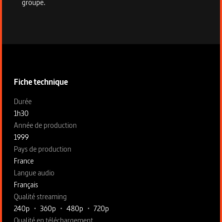
groupe.
Informations techniques du programme
Fiche technique
Fiche technique section gauche
Durée
1h30
Année de production
1999
Pays de production
France
Langue audio
Français
Qualité streaming
240p
•
360p
•
480p
•
720p
Qualité en téléchargement