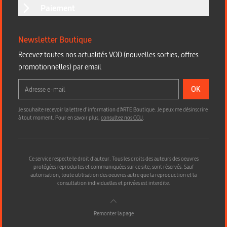
Paiement
Newsletter Boutique
Recevez toutes nos actualités VOD (nouvelles sorties, offres
promotionnelles) par email
OK
Je souhaite recevoir la lettre d’information d'ARTE Boutique. Je peux me désinscrire
à tout moment. Pour en savoir plus,
consultez nos CGU
.
Ce service respecte le droit d’auteur. Tous les droits des auteurs des oeuvres
protégées reproduites et communiquées sur ce site, sont réservés. Sauf
autorisation, toute utilisation des oeuvres autre que la reproduction et la
consultation individuelles et privées est interdite.
Remonter la page