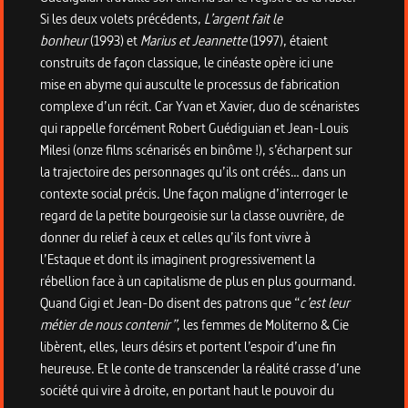
Si les deux volets précédents,
L’argent fait le
bonheur
(1993) et
Marius et Jeannette
(1997), étaient
construits de façon classique, le cinéaste opère ici une
mise en abyme qui ausculte le processus de fabrication
complexe d’un récit. Car Yvan et Xavier, duo de scénaristes
qui rappelle forcément Robert Guédiguian et Jean-Louis
Milesi (onze films scénarisés en binôme !), s’écharpent sur
la trajectoire des personnages qu’ils ont créés… dans un
contexte social précis. Une façon maligne d’interroger le
regard de la petite bourgeoisie sur la classe ouvrière, de
donner du relief à ceux et celles qu’ils font vivre à
l’Estaque et dont ils imaginent progressivement la
rébellion face à un capitalisme de plus en plus gourmand.
Quand Gigi et Jean-Do disent des patrons que “
c’est leur
métier de nous contenir”
, les femmes de Moliterno & Cie
libèrent, elles, leurs désirs et portent l’espoir d’une fin
heureuse. Et le conte de transcender la réalité crasse d’une
société qui vire à droite, en portant haut le pouvoir du