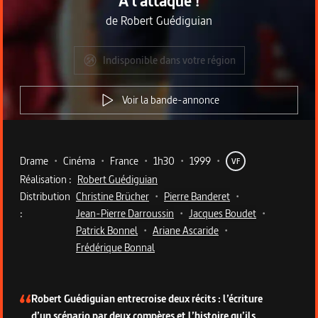
À l'attaque !
de
Robert Guédiguian
Indisponible dans votre région
Voir la bande-annonce
Metadata du programme
Drame
•
Cinéma
•
France
•
1h30
•
1999
•
VF
Réalisation :
Robert Guédiguian
Distribution
Christine Brücher
•
Pierre Banderet
•
:
Jean-Pierre Darroussin
•
Jacques Boudet
•
Patrick Bonnel
•
Ariane Ascaride
•
Frédérique Bonnal
Description du programme
Robert Guédiguian entrecroise deux récits : l’écriture
d’un scénario par deux compères et l’histoire qu’ils