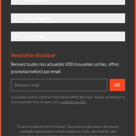
Infos légales
Paiement
Newsletter Boutique
Recevez toutes nos actualités VOD (nouvelles sorties, offres
promotionnelles) par email
OK
Je souhaite recevoir la lettre d’information d'ARTE Boutique. Je peux me désinscrire
à tout moment. Pour en savoir plus,
consultez nos CGU
.
Ce service respecte le droit d’auteur. Tous les droits des auteurs des oeuvres
protégées reproduites et communiquées sur ce site, sont réservés. Sauf