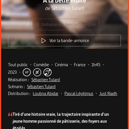
À la belle étoile
de
Sébastien Tulard
Indisponible dans votre région
Voir la bande-annonce
Metadata du programme
Tout public
•
Comédie
•
Cinéma
•
France
•
1h45
•
2023
•
VF
Réalisation :
Sébastien Tulard
Scénario :
Sébastien Tulard
Distribution :
Loubna Abidar
•
Pascal Légitimus
•
Just Riadh
Description du programme
Tiré d’une histoire vraie, la trajectoire inspirante d’un
jeune homme passionné de pâtisserie, des foyers aux
étoilés.