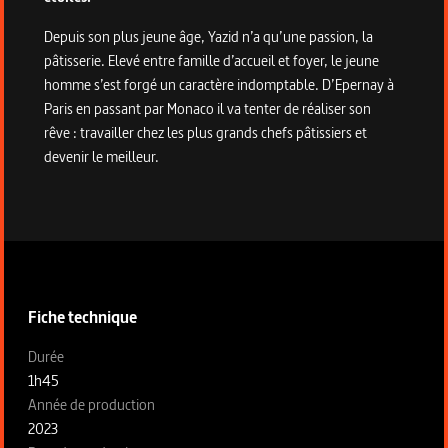
Depuis son plus jeune âge, Yazid n’a qu’une passion, la
pâtisserie. Elevé entre famille d’accueil et foyer, le jeune
homme s’est forgé un caractère indomptable. D’Epernay à
Paris en passant par Monaco il va tenter de réaliser son
rêve : travailler chez les plus grands chefs pâtissiers et
devenir le meilleur.
Informations techniques du programme
Fiche technique
Fiche technique section gauche
Durée
1h45
Année de production
2023