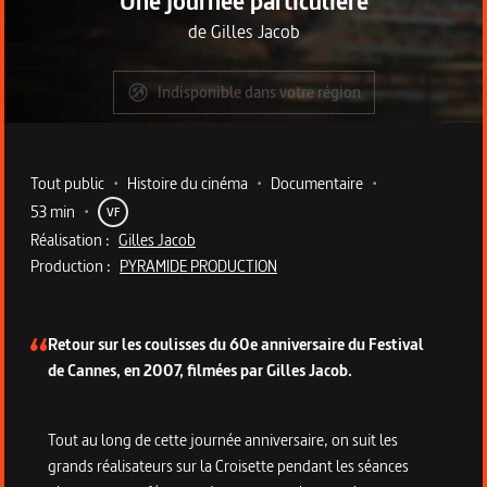
Une journée particulière
de
Gilles Jacob
Indisponible dans votre région
Metadata du programme
Tout public
•
Histoire du cinéma
•
Documentaire
•
53 min
•
VF
Réalisation :
Gilles Jacob
Production :
PYRAMIDE PRODUCTION
Description du programme
Retour sur les coulisses du 60e anniversaire du Festival
de Cannes, en 2007, filmées par Gilles Jacob.
Tout au long de cette journée anniversaire, on suit les
grands réalisateurs sur la Croisette pendant les séances