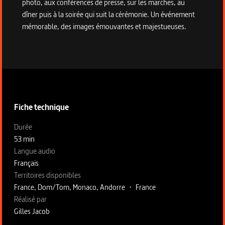
photo, aux conférences de presse, sur les marches, au
dîner puis à la soirée qui suit la cérémonie. Un événement
mémorable, des images émouvantes et majestueuses.
Informations techniques du programme
Fiche technique
Fiche technique section gauche
Durée
53 min
Langue audio
Français
Territoires disponibles
France, Dom/Tom, Monaco, Andorre
•
France
Fiche technique section droite
Réalisé par
Gilles Jacob