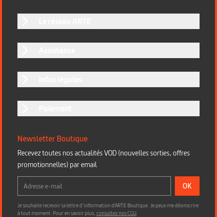
Le réseau ARTE
Assistance
Infos légales
Paiement
Newsletter Boutique
Recevez toutes nos actualités VOD (nouvelles sorties, offres
promotionnelles) par email
OK
Je souhaite recevoir la lettre d’information d'ARTE Boutique. Je peux me désinscrire
à tout moment. Pour en savoir plus,
consultez nos CGU
.