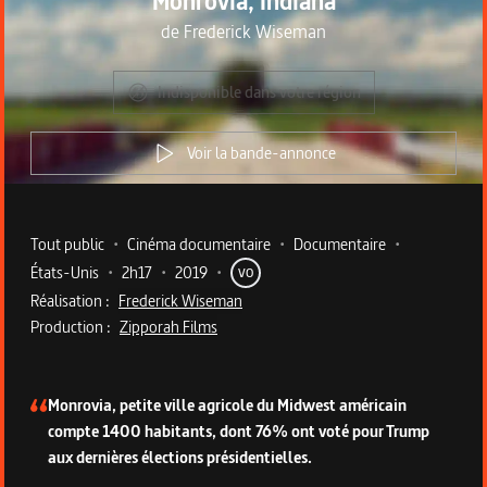
Monrovia, Indiana
de
Frederick Wiseman
Indisponible dans votre région
Voir la bande-annonce
Metadata du programme
Tout public
•
Cinéma documentaire
•
Documentaire
•
États-Unis
•
2h17
•
2019
•
VO
Réalisation :
Frederick Wiseman
Production :
Zipporah Films
Description du programme
Monrovia, petite ville agricole du Midwest américain
compte 1400 habitants, dont 76% ont voté pour Trump
aux dernières élections présidentielles.