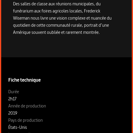
Des salles de classe aux réunions municipales, du
funérarium aux foires agricoles locales, Frederick
Wiseman nous livre une vision complexe et nuancée du
quotidien de cette communauté rurale, portrait d’une
Amérique souvent oubliée et rarement montrée.
Informations techniques du programme
Fiche technique
Fiche technique section gauche
Durée
2h17
Année de production
2019
Pays de production
États-Unis