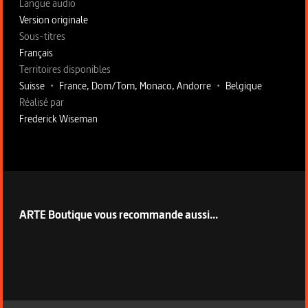
Langue audio
Version originale
Sous-titres
Français
Territoires disponibles
Suisse
•
France, Dom/Tom, Monaco, Andorre
•
Belgique
Fiche technique section droite
Réalisé par
Frederick Wiseman
ARTE Boutique vous recommande aussi...