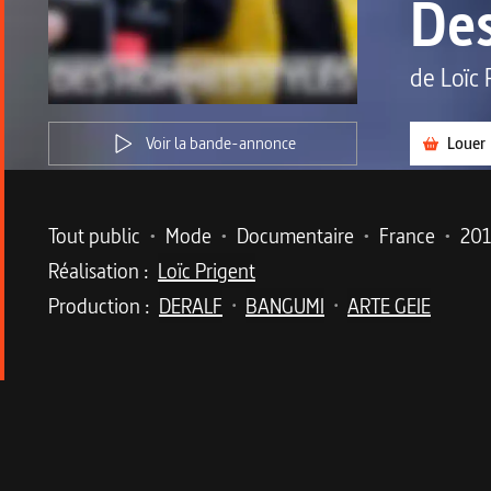
De
de
Loïc 
Voir la bande-annonce
Louer
Metadata du programme
Tout public
•
Mode
•
Documentaire
•
France
•
20
Réalisation :
Loïc Prigent
Production :
DERALF
BANGUMI
ARTE GEIE
•
•
Description du program
Visite guidée d'un vestiaire masculin moins guin
Avec sa sagacité costumière, Loïc Prigent orch