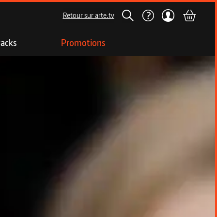
Retour sur arte.tv
acks
Promotions