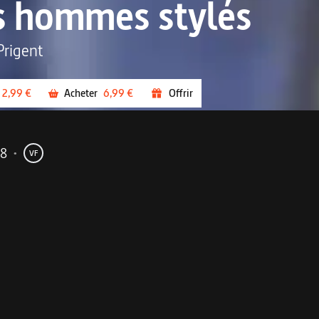
s hommes stylés
Prigent
2,99 €
Acheter
6,99 €
Offrir
18
•
VF
me
dé qu'il n'en a l'air.
estre un tourbillon d'images savoureuses, dressant un pano