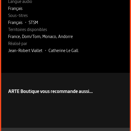
Langue audio
Français
Sous-titres
Français
•
STSM
Territoires disponibles
France, Dom/Tom, Monaco, Andorre
Fiche technique section droite
Réalisé par
Jean-Robert Viallet
•
Catherine Le Gall
ARTE Boutique vous recommande aussi...