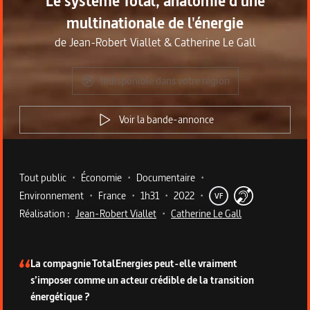
Le système Total, anatomie d'une
multinationale de l'énergie
de
Jean-Robert Viallet
&
Catherine Le Gall
Indisponible dans votre région
Voir la bande-annonce
Metadata du programme
Tout public
•
Économie
•
Documentaire
•
Environnement
•
France
•
1h31
•
2022
•
VF
Réalisation :
Jean-Robert Viallet
•
Catherine Le Gall
Description du programme
La compagnie TotalEnergies peut-elle vraiment
s’imposer comme un acteur crédible de la transition
énergétique ?